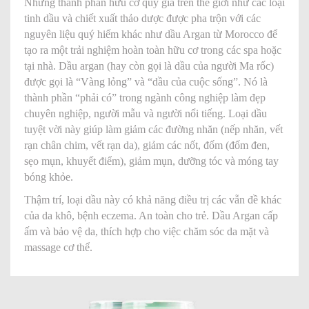
Những thành phần hữu cơ quý giá trên thế giới như các loại
tinh dầu và chiết xuất thảo dược được pha trộn với các
nguyên liệu quý hiếm khác như dầu Argan từ Morocco để
tạo ra một trải nghiệm hoàn toàn hữu cơ trong các spa hoặc
tại nhà. Dầu argan (hay còn gọi là dầu của người Ma rốc)
được gọi là “Vàng lỏng” và “dầu của cuộc sống”. Nó là
thành phần “phải có” trong ngành công nghiệp làm đẹp
chuyên nghiệp, người mẫu và người nổi tiếng. Loại dầu
tuyệt vời này giúp làm giảm các đường nhăn (nếp nhăn, vết
rạn chân chim, vết rạn da), giảm các nốt, đốm (đốm đen,
sẹo mụn, khuyết điểm), giảm mụn, dưỡng tóc và móng tay
bóng khỏe.
Thậm trí, loại dầu này có khả năng điều trị các vẫn đề khác
của da khô, bệnh eczema. An toàn cho trẻ. Dầu Argan cấp
ấm và bảo vệ da, thích hợp cho việc chăm sóc da mặt và
massage cơ thể.